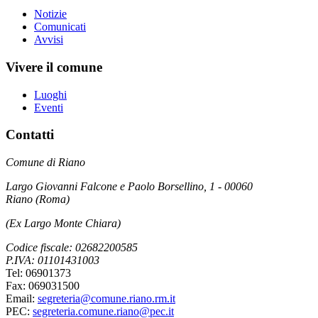
Notizie
Comunicati
Avvisi
Vivere il comune
Luoghi
Eventi
Contatti
Comune di Riano
Largo Giovanni Falcone e Paolo Borsellino, 1 - 00060
Riano (Roma)
(Ex Largo Monte Chiara)
Codice fiscale: 02682200585
P.IVA: 01101431003
Tel: 06901373
Fax: 069031500
Email:
segreteria@comune.riano.rm.it
PEC:
segreteria.comune.riano@pec.it